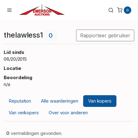
0
thelawless1
0
Rapporteer gebruiker
Lid sinds
06/20/2015
Locatie
Beoordeling
n/a
Reputation
Alle waarderingen
Van kopers
Van verkopers
Over voor anderen
0
vermeldingen gevonden.